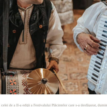
l celei de a II-a ediții a Festivalului Plăcintelor care s-a desfășurat, d