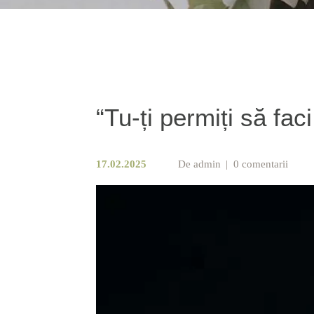
“Tu-ți permiți să f
17.02.2025
De
admin
0 comentarii