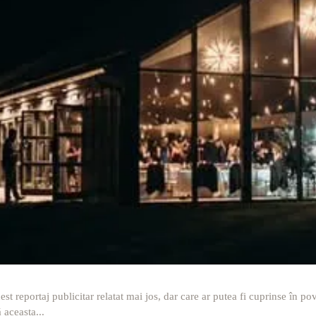
st reportaj publicitar relatat mai jos, dar care ar putea fi cuprinse în
aceasta...