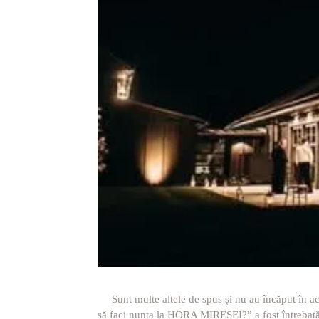
Sunt multe altele de spus și nu au încăput în ace
să faci nunta la HORA MIRESEI?” a fost întrebată 