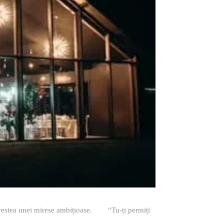
 povestea unei mirese ambițioase. “Tu-ți permiți