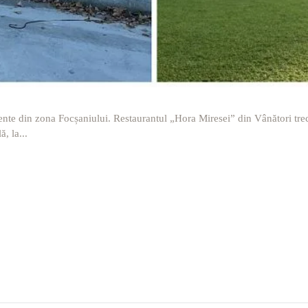
nte din zona Focșaniului. Restaurantul „Hora Miresei” din Vânători trece 
, la...