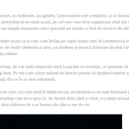
ort, nu ballroom, nu garden. Cum numele este românesc, și ce facem e
 petrecăreț să se simtă acasă, pe cel care vrea să-și organizeze unul di
r-un simplu restaurant care-i prezintă un meniu, o listă de servicii ale alt
tineri exact ca și cum i-am învăța pe copiii noștri cum să construiască 
sc de multe cheltuieli și stres, cu produse și servicii furnizate de terți ca
ț-calitate.
itați, de a le arăta respectul venit la pachet cu invitația, cu speranța că a
trag linie. Pe toți i-am văzut radiind de fericire pentru că sprijinul rudelor
iață din ce în ce mai solicitantă.
ie pe care, cei care intră în multe locuri, au declarat-o cea mai frumoasă
noștințe care ne-a spus că, de fiecare dată când a venit, s-a simțit relaxa
t doar plăcerea de a se bucura de câteva ore de vis.