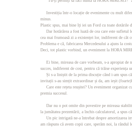
“Tu-ți permiți să faci nunta la HORA MIRESEI?” a fos
Investiția într-o locație de evenimente cu mult diferit
minus.
Plastic spus, mai bine îți iei un Ford cu toate dotările
Dar hotărârea a fost luată de cea care este sufletul 
cea mai frumoasă zi a existenței lor, indiferent de cât 
Problema e că, fabricarea Mercedesului a ajuns la cos
Deci, tot plastic vorbind, un eveniment la HORA MIRES
Ei bine, mireasa de care vorbeam, s-a apropiat de noi c
succes, indiferent de cost, pentru că trăise experiența u
Și s-a liniștit de la prima discuție când i-am spus că t
invitații s-au simțit extraordinar și da, am ieșit (foarte)
Care este rețeta reușitei? Un eveniment organizat cu pas
premia succesul.
Dar nu o pot omite din povestire pe mireasa stabilită î
la jumătatea prezentării, a închis calculatorul, a spus 
Un pic intrigată ne-a întrebat despre amortizarea invest
am răspuns că avem copii care, sperăm noi, la rândul 