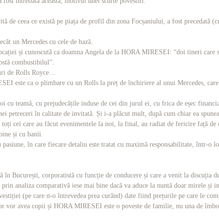
t întrebată aceasta, motivul unei scurte povestiri.
ă de ceea ce există pe piața de profil din zona Focșaniului, a fost precedată (c
 decât un Mercedes cu cele de bază.
locației și cunoscută ca doamna Angela de la HORA MIRESEI: “doi tineri care se
costă combustibilul”.
turi de Rolls Royce…
EI este ca o plimbare cu un Rolls la preț de închiriere al unui Mercedes, care
u teamă, cu prejudecățile induse de cei din jurul ei, cu frica de eșec financiar
nei petreceri în calitate de invitată. Și i-a plăcut mult, după cum chiar ea spunea
oți cei care au făcut evenimentele la noi, la final, au radiat de fericire față de
bine și cu banii.
iune, în care fiecare detaliu este tratat cu maximă responsabilitate, într-o loc
n București, corporatistă cu funcție de conducere și care a venit la discuția de
că prin analiza comparativă iese mai bine dacă va aduce la nuntă doar mirele și inv
iției (pe care n-o întrevedea prea curând) date fiind prețurile pe care le compar
lor vor avea copii și HORA MIRESEI este o poveste de familie, nu una de îmbo