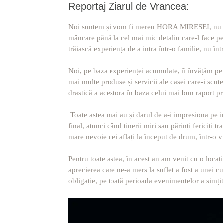
Reportaj Ziarul de Vrancea:
Noi suntem și vom fi mereu HORA MIRESEI, nu res
mâncare până la cel mai mic detaliu care-l face pe
trăiască experiența de a intra într-o familie, nu înt
Noi, pe baza experienței acumulate, îi învățăm pe 
mai multe produse și servicii ale casei care-i scute
drastică a acestora în baza celui mai bun raport pre
Toate astea mai au și darul de a-i impresiona pe inv
final, atunci când tinerii miri sau părinți fericiți 
mare nevoie cei aflați la început de drum, într-o v
Pentru toate astea, în acest an am venit cu o locaț
aprecierea care ne-a mers la suflet a fost a unei cu
obligație, pe toată perioada evenimentelor a simți