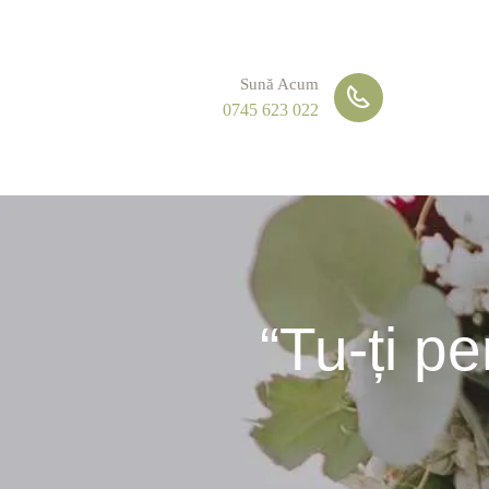
Sună Acum
0745 623 022
“Tu-ți p