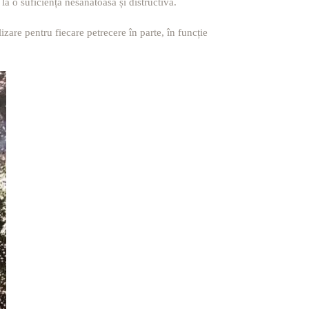
 la o suficiență nesănătoasă și distructivă.
are pentru fiecare petrecere în parte, în funcție