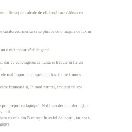
um e firesc) de calcule de eficiență care dădeau cu
 căsătoresc, merită să se plimbe cu o mașină de lux în
 nu e nici măcar vârf de gamă.
, dar cu convingerea că nunta ei trebuie să fie un
.
 cele mai importante aspecte: a fost foarte frumos,
ație frumoasă și, în mod natural, invitații tăi vor
spre prețuri cu laptopul. Noi i-am derulat oferta și,pe
itații.
a cu cele din București în astfel de locații, iar noi i-
gățire.