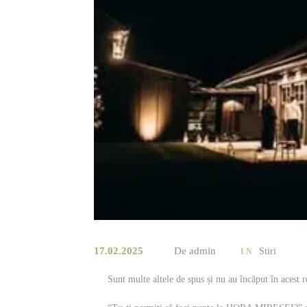
17.02.2025
De
admin
Stiri
IN
Sunt multe altele de spus și nu au încăput în acest rep