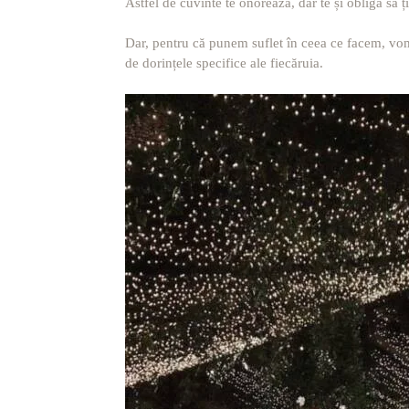
Astfel de cuvinte te onorează, dar te și obligă să ț
Dar, pentru că punem suflet în ceea ce facem, vom
de dorințele specifice ale fiecăruia.