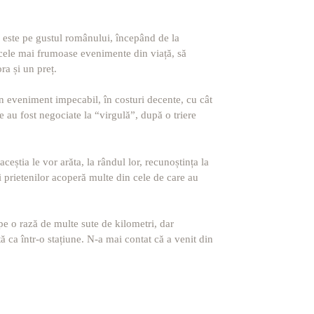
ste pe gustul românului, începând de la
n cele mai frumoase evenimente din viață, să
ora și un preț.
un eveniment impecabil, în costuri decente, cu cât
re au fost negociate la “virgulă”, după o triere
ceștia le vor arăta, la rândul lor, recunoștința la
 și prietenilor acoperă multe din cele de care au
 pe o rază de multe sute de kilometri, dar
tă ca într-o stațiune. N-a mai contat că a venit din