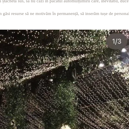
ii ștacheta sus, să nu cazi în păcatul automulțumirii care, inevitabil, duce
 găsi resurse să ne motivăm în permanență, să inserăm tușe de personaliz