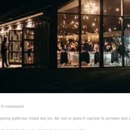
0 comentarii
ortaj publicitar relatat mai jos, dar care ar putea fi cuprinse în povestea unei